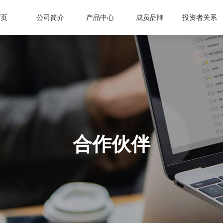
首页
公司简介
产品中心
成员品牌
投资者关系
治理结构
ETi
运营组织
企业新闻
临时公告
销售网络
小家电
ACA
历史传承
媒体报道
定期报告
合作伙伴
LED
崧欣
技术创新
行业资讯
普法及教育
萧泰斯
环保公
合作伙伴