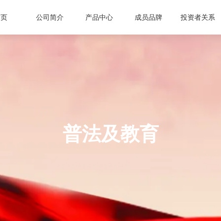
首页
公司简介
产品中心
成员品牌
投资者关系
治理结构
ETi
运营组织
企业新闻
临时公告
销售网络
小家电
ACA
历史传承
媒体报道
定期报告
合作伙伴
LED
崧欣
技术创新
行业资讯
普法及教育
萧泰斯
环保公
普法及教育