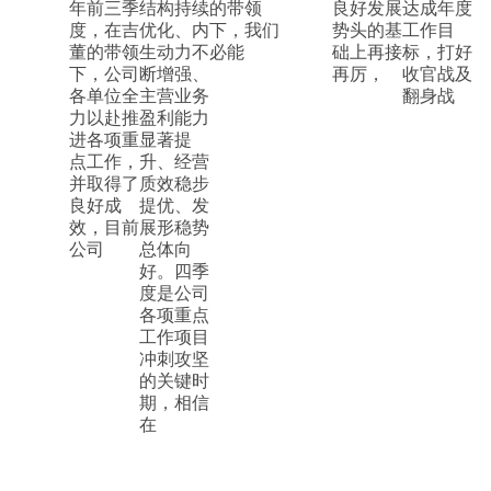
年前三季
结构持续
的带领
良好发展
达成年度
度，在吉
优化、内
下，我们
势头的基
工作目
董的带领
生动力不
必能
础上再接
标，打好
下，公司
断增强、
再厉，
收官战及
各单位全
主营业务
翻身战
力以赴推
盈利能力
进各项重
显著提
点工作，
升、经营
并取得了
质效稳步
良好成
提优、发
效，目前
展形稳势
公司
总体向
好。四季
度是公司
各项重点
工作项目
冲刺攻坚
的关键时
期，相信
在