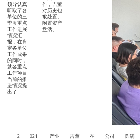
领导认真
作，吉董
听取了各
对历史包
单位的三
袱处置、
季度重点
闲置资产
工作进展
盘活、
情况汇
报，在肯
定各单位
工作成果
的同时，
就各重点
工作项目
当前的推
进情况提
出了
2
024
产业
吉董
在
公司
圆满