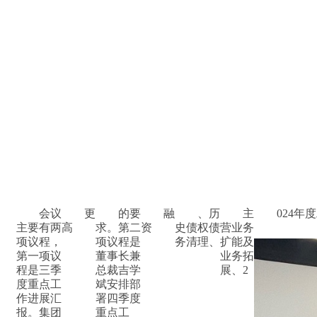
会议
更
的要
融
、历
主
024
主要有两
高
求。第二
资
史债权债
营业务
项议程，
项议程是
务清理、
扩能及
第一项议
董事长兼
业务拓
程是三季
总裁吉学
展、
2
度重点工
斌安排部
作进展汇
署四季度
报。集团
重点工